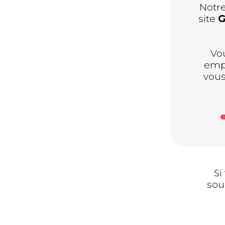
Notre
site
G
Vo
empl
vous
Si
sou