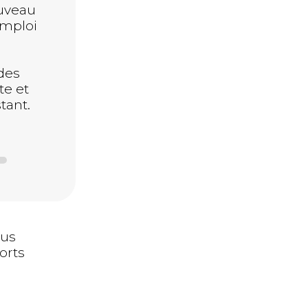
ouveau
emploi
des
te et
tant.
ous
orts